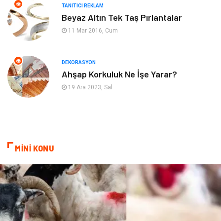
TANITICI REKLAM
Mobilya
Eğlence
Beyaz Altın Tek Taş Pırlantalar
11 Mar 2016, Cum
Nakliyat
Telekomünikasyon
Maden ve Metal
İnternet
DEKORASYON
Ahşap Korkuluk Ne İşe Yarar?
Plastik
Endüstriyel Ürünler
19 Ara 2023, Sal
Bebek Giyim
Ambalaj
Finans Ekonomi
Aksesuar
MİNİ KONU
Basın Yayın
Markalar
Pazarlama
Gençlik
Kiralama Servisleri
Dernekler ve Birlikler