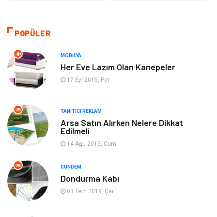
Yapı İnşaat
Hukuk
Gıda
Eğitim Kurumları
POPÜLER
Bilgisayar ve Yazılım
Eğitim & Kariyer
MOBILYA
Her Eve Lazım Olan Kanepeler
Giyim
Emlak
17 Eyl 2015, Per
Makine
Güzellik & Bakım
TANITICI REKLAM
Arsa Satın Alırken Nelere Dikkat
Organizasyon
Turizm
Edilmeli
14 Ağu 2015, Cum
Otomotiv
Bahçe Ev
GÜNDEM
Tekstil
Tatil
Dondurma Kabı
03 Tem 2019, Çar
Hediyelik Eşya
Bilişim