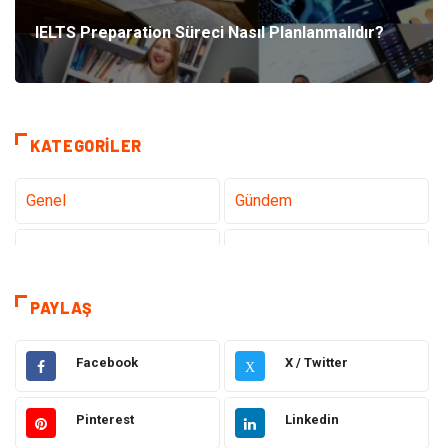
IELTS Preparation Süreci Nasıl Planlanmalıdır?
KATEGORILER
Genel
Gündem
Tanıtıcı Reklam
Teknoloji
Sağlık
Hizmet
PAYLAŞ
Dekorasyon
Elektrik Elektronik
Facebook
X / Twitter
X
Ulaşım ve Taşımacılık
Alışveriş
Pinterest
Linkedin