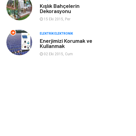
Kışlık Bahçelerin
Finans Ekonomi
Aksesuar
Dekorasyonu
15 Eki 2015, Per
Basın Yayın
Markalar
ELEKTRIK ELEKTRONIK
Pazarlama
Gençlik
Enerjimizi Korumak ve
Kullanmak
02 Eki 2015, Cum
Kiralama
Dernekler ve
Servisleri
Birlikler
Kültür