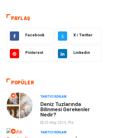
Dekorasyon
Elektrik Elektronik
PAYLAŞ
Ulaşım ve
Alışveriş
Taşımacılık
Facebook
X / Twitter
X
Yapı İnşaat
Hukuk
Pinterest
Linkedin
Gıda
Eğitim Kurumları
Bilgisayar ve
Eğitim & Kariyer
POPÜLER
Yazılım
TANITICI REKLAM
Deniz Tuzlarında
Giyim
Emlak
Bilinmesi Gerekenler
Nedir?
Makine
Güzellik & Bakım
25 May 2015, Pts
TANITICI REKLAM
Organizasyon
Turizm