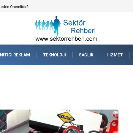
atejik Planlama ve Operasyonel Güven
NITICI REKLAM
TEKNOLOJI
SAĞLIK
HIZMET