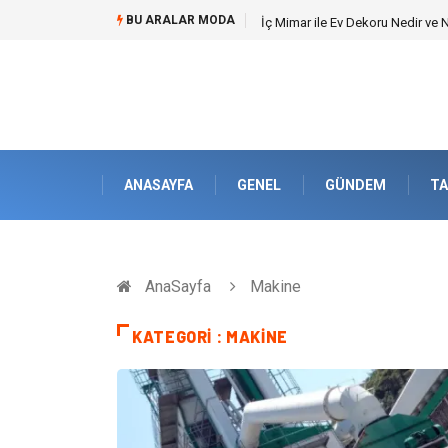
BU ARALAR MODA
Kuveyt Nakliye Süreçlerinde Str
ANASAYFA
GENEL
GÜNDEM
TA
AnaSayfa
Makine
KATEGORI : MAKINE