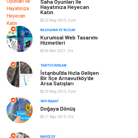
Saha Oyunları İle
Hayatınıza Heyecan
Katın
Otomotiv
Bahçe Ev
22 May 2015, Cum
Tekstil
Tatil
BILGISAYAR VE YAZILIM
Kurumsal Web Tasarımı
Hizmetleri
Hediyelik Eşya
Bilişim
06 Mar 2021, Cts
Mobilya
Eğlence
TANITICI REKLAM
İstanbul’da Hızla Gelişen
Nakliyat
Telekomünikasyon
Bir İlçe Arnavutköy’de
Arsa Satışları
29 May 2015, Cum
Maden ve Metal
İnternet
YAPI İNŞAAT
Doğaya Dönüş
Plastik
Endüstriyel
Ürünler
17 Ağu 2013, Cts
Bebek Giyim
Ambalaj
BAHÇE EV