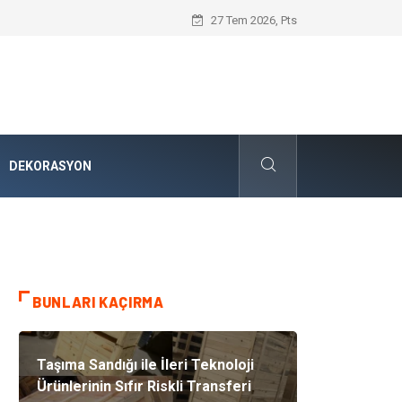
Karbon Siyahı ve Modern Endüstrideki S
27 Tem 2026, Pts
DEKORASYON
BUNLARI KAÇIRMA
Taşıma Sandığı ile İleri Teknoloji
Ürünlerinin Sıfır Riskli Transferi