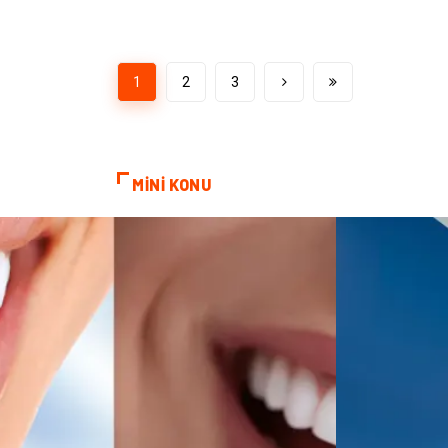
1
2
3
MİNİ KONU