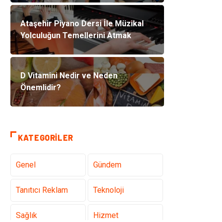
Ataşehir Piyano Dersi İle Müzikal
Yolculuğun Temellerini Atmak
D Vitamini Nedir ve Neden
Önemlidir?
KATEGORILER
Genel
Gündem
Tanıtıcı Reklam
Teknoloji
Sağlık
Hizmet