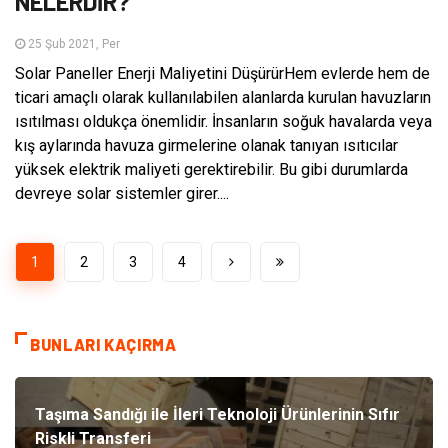
NELERDİR?
25 Şub 2021, Per
Solar Paneller Enerji Maliyetini DüşürürHem evlerde hem de
ticari amaçlı olarak kullanılabilen alanlarda kurulan havuzların
ısıtılması oldukça önemlidir. İnsanların soğuk havalarda veya
kış aylarında havuza girmelerine olanak tanıyan ısıtıcılar
yüksek elektrik maliyeti gerektirebilir. Bu gibi durumlarda
devreye solar sistemler girer....
1
2
3
4
BUNLARI KAÇIRMA
Taşıma Sandığı ile İleri Teknoloji Ürünlerinin Sıfır
Riskli Transferi