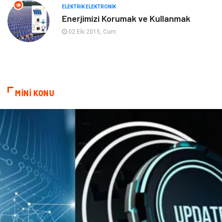
Basın Yayın
Markalar
ELEKTRIK ELEKTRONIK
Enerjimizi Korumak ve Kullanmak
Pazarlama
Gençlik
02 Eki 2015, Cum
Kiralama Servisleri
Dernekler ve Birlikler
Kültür
MİNİ KONU