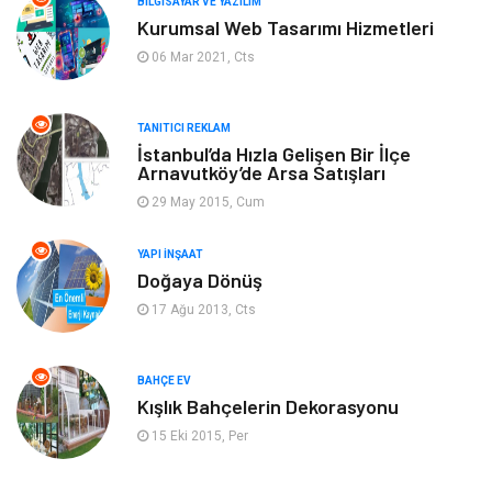
BILGISAYAR VE YAZILIM
Kurumsal Web Tasarımı Hizmetleri
Tekstil
Tatil
06 Mar 2021, Cts
Hediyelik Eşya
Bilişim
TANITICI REKLAM
İstanbul’da Hızla Gelişen Bir İlçe
Mobilya
Eğlence
Arnavutköy’de Arsa Satışları
29 May 2015, Cum
Nakliyat
Telekomünikasyon
YAPI İNŞAAT
Maden ve Metal
İnternet
Doğaya Dönüş
17 Ağu 2013, Cts
Plastik
Endüstriyel Ürünler
Bebek Giyim
Ambalaj
BAHÇE EV
Kışlık Bahçelerin Dekorasyonu
15 Eki 2015, Per
Finans Ekonomi
Aksesuar