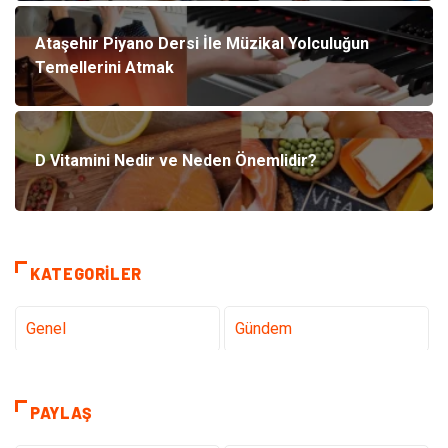
Ataşehir Piyano Dersi İle Müzikal Yolculuğun
Temellerini Atmak
D Vitamini Nedir ve Neden Önemlidir?
KATEGORILER
Genel
Gündem
Tanıtıcı Reklam
Teknoloji
PAYLAŞ
Sağlık
Hizmet