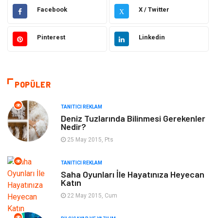
Facebook
X / Twitter
X
Dekorasyon
Elektrik Elektronik
Pinterest
Linkedin
Ulaşım ve Taşımacılık
Alışveriş
Yapı İnşaat
Hukuk
POPÜLER
Gıda
Eğitim Kurumları
TANITICI REKLAM
Bilgisayar ve Yazılım
Eğitim & Kariyer
Deniz Tuzlarında Bilinmesi Gerekenler
Nedir?
Giyim
Emlak
25 May 2015, Pts
TANITICI REKLAM
Makine
Güzellik & Bakım
Saha Oyunları İle Hayatınıza Heyecan
Katın
Organizasyon
Turizm
22 May 2015, Cum
Otomotiv
Bahçe Ev