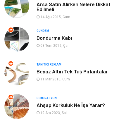
Arsa Satın Alırken Nelere Dikkat
Organizasyon
Turizm
Edilmeli
14 Ağu 2015, Cum
Otomotiv
Bahçe Ev
GÜNDEM
Tekstil
Tatil
Dondurma Kabı
03 Tem 2019, Çar
Hediyelik Eşya
Bilişim
TANITICI REKLAM
Mobilya
Eğlence
Beyaz Altın Tek Taş Pırlantalar
11 Mar 2016, Cum
Nakliyat
Telekomünikasyon
Maden ve Metal
İnternet
DEKORASYON
Ahşap Korkuluk Ne İşe Yarar?
Plastik
Endüstriyel Ürünler
19 Ara 2023, Sal
Bebek Giyim
Ambalaj