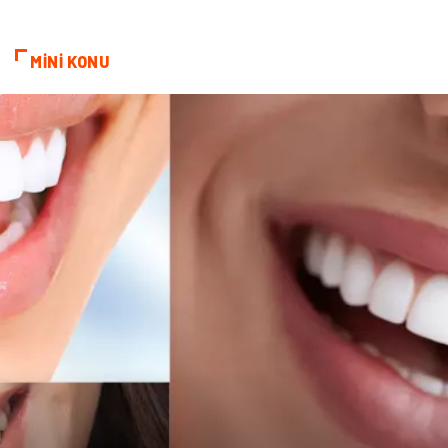
Finans Ekonomi
Aksesuar
MİNİ KONU
Basın Yayın
Markalar
Pazarlama
Gençlik
Kiralama Servisleri
Dernekler ve Birlikler
Kültür