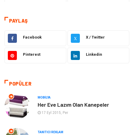
Tanıtıcı Reklam
Teknoloji
Sağlık
Hizmet
PAYLAŞ
Dekorasyon
Elektrik Elektronik
Facebook
X / Twitter
X
Ulaşım ve Taşımacılık
Alışveriş
Pinterest
Linkedin
Yapı İnşaat
Hukuk
Gıda
Eğitim Kurumları
POPÜLER
Bilgisayar ve Yazılım
Eğitim & Kariyer
MOBILYA
Her Eve Lazım Olan Kanepeler
Giyim
Emlak
17 Eyl 2015, Per
Makine
Güzellik & Bakım
TANITICI REKLAM