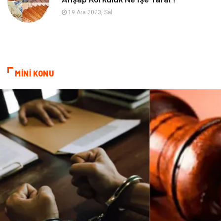
Plastik
Endüstriyel Ürünler
19 Ara 2023, Sal
Bebek Giyim
Ambalaj
Finans Ekonomi
Aksesuar
MİNİ KONU
Basın Yayın
Markalar
Pazarlama
Gençlik
Kiralama Servisleri
Dernekler ve Birlikler
Kültür