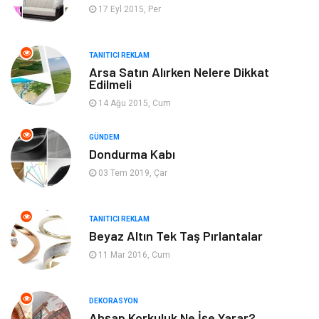
Giyim
Emlak
17 Eyl 2015, Per
Makine
Güzellik & Bakım
TANITICI REKLAM
Arsa Satın Alırken Nelere Dikkat
Organizasyon
Turizm
Edilmeli
14 Ağu 2015, Cum
Otomotiv
Bahçe Ev
GÜNDEM
Tekstil
Tatil
Dondurma Kabı
03 Tem 2019, Çar
Hediyelik Eşya
Bilişim
TANITICI REKLAM
Mobilya
Eğlence
Beyaz Altın Tek Taş Pırlantalar
11 Mar 2016, Cum
Nakliyat
Telekomünikasyon
Maden ve Metal
İnternet
DEKORASYON
Ahşap Korkuluk Ne İşe Yarar?