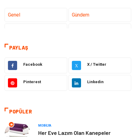
Genel
Gündem
Tanıtıcı Reklam
Teknoloji
Sağlık
Hizmet
PAYLAŞ
Dekorasyon
Elektrik Elektronik
Facebook
X / Twitter
X
Ulaşım ve Taşımacılık
Alışveriş
Pinterest
Linkedin
Yapı İnşaat
Hukuk
Gıda
Eğitim Kurumları
POPÜLER
Bilgisayar ve Yazılım
Eğitim & Kariyer
MOBILYA
Her Eve Lazım Olan Kanepeler