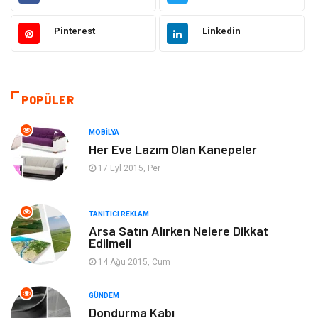
Ulaşım ve Taşımacılık
Alışveriş
Pinterest
Linkedin
Yapı İnşaat
Hukuk
Gıda
Eğitim Kurumları
POPÜLER
Bilgisayar ve Yazılım
Eğitim & Kariyer
MOBILYA
Her Eve Lazım Olan Kanepeler
Giyim
Emlak
17 Eyl 2015, Per
Makine
Güzellik & Bakım
TANITICI REKLAM
Arsa Satın Alırken Nelere Dikkat
Organizasyon
Turizm
Edilmeli
14 Ağu 2015, Cum
Otomotiv
Bahçe Ev
GÜNDEM
Tekstil
Tatil
Dondurma Kabı