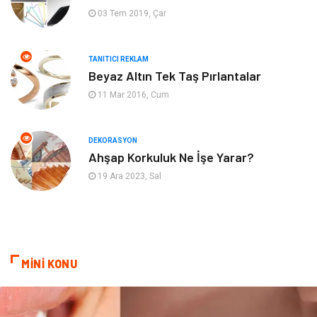
03 Tem 2019, Çar
Hediyelik Eşya
Bilişim
TANITICI REKLAM
Mobilya
Eğlence
Beyaz Altın Tek Taş Pırlantalar
11 Mar 2016, Cum
Nakliyat
Telekomünikasyon
Maden ve Metal
İnternet
DEKORASYON
Ahşap Korkuluk Ne İşe Yarar?
Plastik
Endüstriyel Ürünler
19 Ara 2023, Sal
Bebek Giyim
Ambalaj
Finans Ekonomi
Aksesuar
MİNİ KONU
Basın Yayın
Markalar
Pazarlama
Gençlik