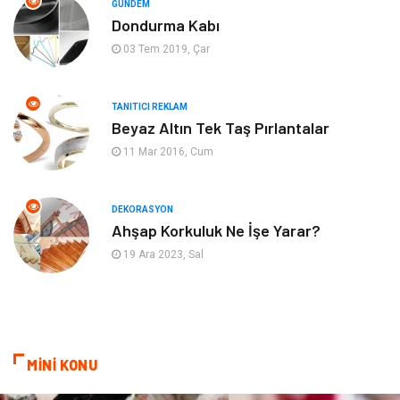
GÜNDEM
Tekstil
Tatil
Dondurma Kabı
03 Tem 2019, Çar
Hediyelik Eşya
Bilişim
TANITICI REKLAM
Mobilya
Eğlence
Beyaz Altın Tek Taş Pırlantalar
11 Mar 2016, Cum
Nakliyat
Telekomünikasyon
Maden ve Metal
İnternet
DEKORASYON
Ahşap Korkuluk Ne İşe Yarar?
Plastik
Endüstriyel Ürünler
19 Ara 2023, Sal
Bebek Giyim
Ambalaj
Finans Ekonomi
Aksesuar
MİNİ KONU
Basın Yayın
Markalar