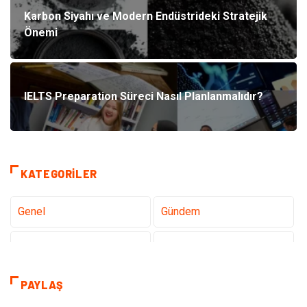
Karbon Siyahı ve Modern Endüstrideki Stratejik
Önemi
IELTS Preparation Süreci Nasıl Planlanmalıdır?
KATEGORILER
Genel
Gündem
Tanıtıcı Reklam
Teknoloji
Sağlık
Hizmet
PAYLAŞ