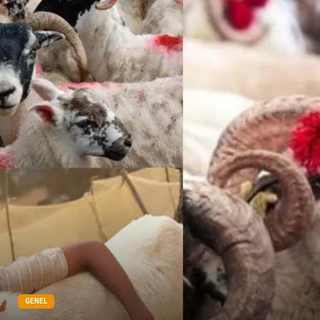
Pazarlama
Gençlik
Kiralama Servisleri
Dernekler ve Birlikler
Kültür
GENEL