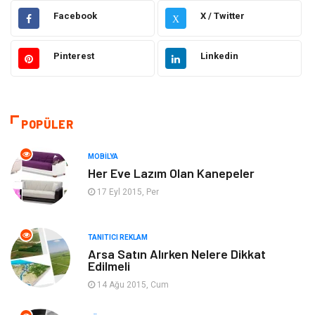
Dekorasyon
Elektrik Elektronik
Facebook
X / Twitter
X
Ulaşım ve Taşımacılık
Alışveriş
Pinterest
Linkedin
Yapı İnşaat
Hukuk
Gıda
Eğitim Kurumları
POPÜLER
Bilgisayar ve Yazılım
Eğitim & Kariyer
MOBILYA
Her Eve Lazım Olan Kanepeler
Giyim
Emlak
17 Eyl 2015, Per
Makine
Güzellik & Bakım
TANITICI REKLAM
Arsa Satın Alırken Nelere Dikkat
Organizasyon
Turizm
Edilmeli
14 Ağu 2015, Cum
Otomotiv
Bahçe Ev