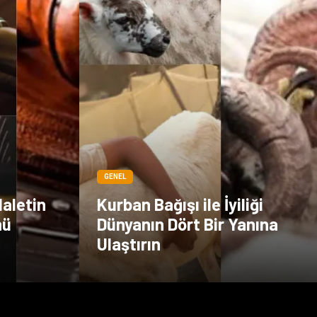
GENEL
daletin
Kurban Bağışı ile İyiliği
nü
Dünyanın Dört Bir Yanına
Ulaştırın