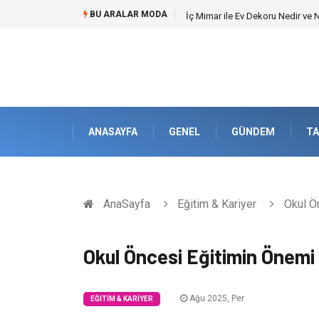
BU ARALAR MODA
Kuveyt Nakliye Süreçlerinde Str
ANASAYFA
GENEL
GÜNDEM
TA
AnaSayfa
Eğitim & Kariyer
Okul Ö
Okul Öncesi Eğitimin Önemi
Ağu 2025, Per
EĞITIM & KARIYER