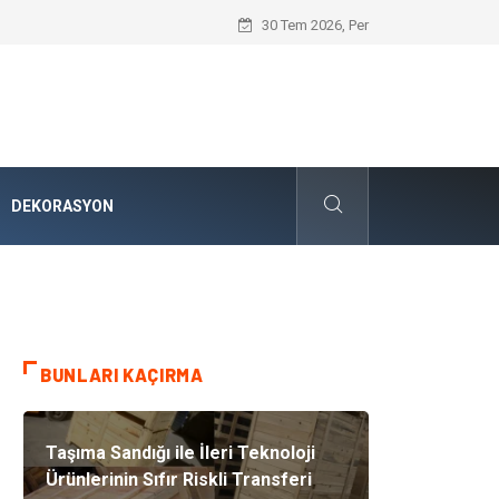
Karbon Siyahı ve Modern Endüstrideki S
30 Tem 2026, Per
DEKORASYON
BUNLARI KAÇIRMA
Taşıma Sandığı ile İleri Teknoloji
Ürünlerinin Sıfır Riskli Transferi