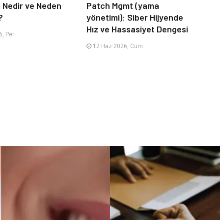
i Nedir ve Neden
Patch Mgmt (yama
?
yönetimi): Siber Hijyende
Hız ve Hassasiyet Dengesi
, Per
12 Haz 2026, Cum