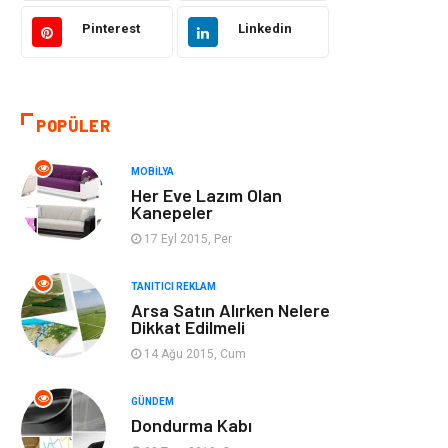
Gıda
Eğitim Kurumları
Pinterest
Linkedin
Bilgisayar ve
Eğitim & Kariyer
Yazılım
POPÜLER
Giyim
Emlak
MOBILYA
Makine
Güzellik & Bakım
Her Eve Lazım Olan
Kanepeler
Organizasyon
Turizm
17 Eyl 2015, Per
Otomotiv
Bahçe Ev
TANITICI REKLAM
Arsa Satın Alırken Nelere
Dikkat Edilmeli
Tekstil
Tatil
14 Ağu 2015, Cum
Hediyelik Eşya
Bilişim
GÜNDEM
Dondurma Kabı
Mobilya
Eğlence