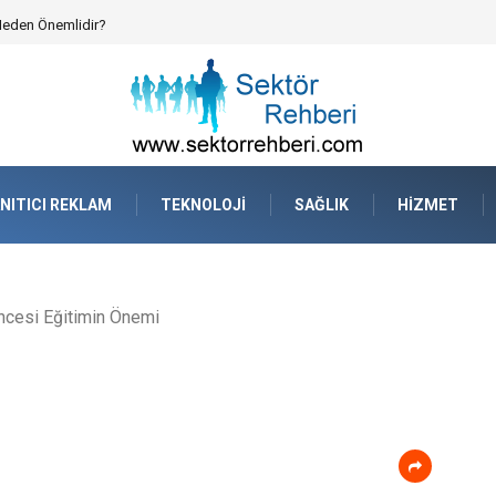
atejik Planlama ve Operasyonel Güven
NITICI REKLAM
TEKNOLOJI
SAĞLIK
HIZMET
ncesi Eğitimin Önemi