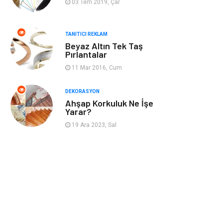
03 Tem 2019, Çar
Nakliyat
Telekomünikasyon
TANITICI REKLAM
Beyaz Altın Tek Taş
Maden ve Metal
İnternet
Pırlantalar
11 Mar 2016, Cum
Plastik
Endüstriyel
Ürünler
DEKORASYON
Ahşap Korkuluk Ne İşe
Bebek Giyim
Ambalaj
Yarar?
19 Ara 2023, Sal
Finans Ekonomi
Aksesuar
Basın Yayın
Markalar
Pazarlama
Gençlik
Kiralama
Dernekler ve
Servisleri
Birlikler