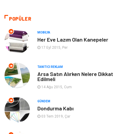
Yapı İnşaat
Hukuk
Gıda
Eğitim Kurumları
POPÜLER
Bilgisayar ve Yazılım
Eğitim & Kariyer
MOBILYA
Her Eve Lazım Olan Kanepeler
Giyim
Emlak
17 Eyl 2015, Per
Makine
Güzellik & Bakım
TANITICI REKLAM
Arsa Satın Alırken Nelere Dikkat
Organizasyon
Turizm
Edilmeli
14 Ağu 2015, Cum
Otomotiv
Bahçe Ev
GÜNDEM
Tekstil
Tatil
Dondurma Kabı
03 Tem 2019, Çar
Hediyelik Eşya
Bilişim