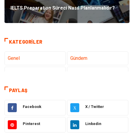
IELTS Preparation Süreci Nasıl Planlanmalıdır?
KATEGORILER
Genel
Gündem
Tanıtıcı Reklam
Teknoloji
Sağlık
Hizmet
PAYLAŞ
Dekorasyon
Elektrik Elektronik
Facebook
X / Twitter
X
Ulaşım ve Taşımacılık
Alışveriş
Pinterest
Linkedin