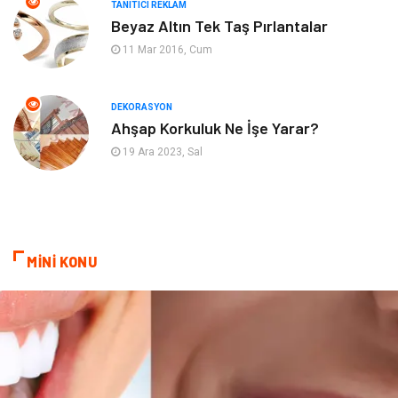
TANITICI REKLAM
Mobilya
Eğlence
Beyaz Altın Tek Taş Pırlantalar
11 Mar 2016, Cum
Nakliyat
Telekomünikasyon
Maden ve Metal
İnternet
DEKORASYON
Ahşap Korkuluk Ne İşe Yarar?
Plastik
Endüstriyel Ürünler
19 Ara 2023, Sal
Bebek Giyim
Ambalaj
Finans Ekonomi
Aksesuar
MİNİ KONU
Basın Yayın
Markalar
Pazarlama
Gençlik
Kiralama Servisleri
Dernekler ve Birlikler