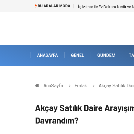
BU ARALAR MODA
Kuveyt Nakliye Süreçlerinde Str
ANASAYFA
GENEL
GÜNDEM
TA
AnaSayfa
Emlak
Akçay Satılık Da
Akçay Satılık Daire Arayış
Davrandım?