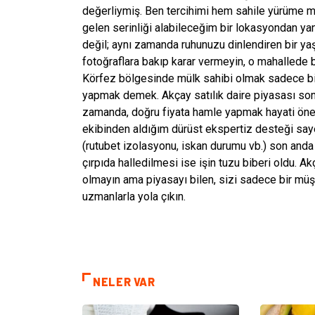
değerliymiş. Ben tercihimi hem sahile yürüme 
gelen serinliği alabileceğim bir lokasyondan ya
değil; aynı zamanda ruhunuzu dinlendiren bir y
fotoğraflara bakıp karar vermeyin, o mahallede 
Körfez bölgesinde mülk sahibi olmak sadece bir 
yapmak demek. Akçay satılık daire piyasası son 
zamanda, doğru fiyata hamle yapmak hayati ön
ekibinden aldığım dürüst ekspertiz desteği saye
(rutubet izolasyonu, iskan durumu vb.) son anda
çırpıda halledilmesi ise işin tuzu biberi oldu. A
olmayın ama piyasayı bilen, sizi sadece bir müş
uzmanlarla yola çıkın.
NELER VAR