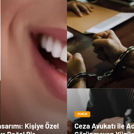
HUKUK
sarımı: Kişiye Özel
Ceza Avukatı ile A