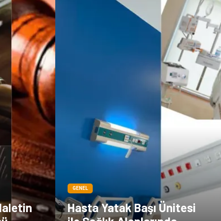
Kültür
GENEL
daletin
Hasta Yatak Başı Ünitesi