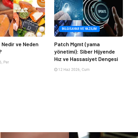
BILGISAYAR VE YAZILIM
i Nedir ve Neden
Patch Mgmt (yama
?
yönetimi): Siber Hijyende
Hız ve Hassasiyet Dengesi
, Per
12 Haz 2026, Cum