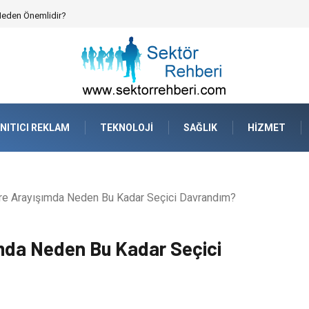
atejik Planlama ve Operasyonel Güven
NITICI REKLAM
TEKNOLOJI
SAĞLIK
HIZMET
ire Arayışımda Neden Bu Kadar Seçici Davrandım?
ımda Neden Bu Kadar Seçici