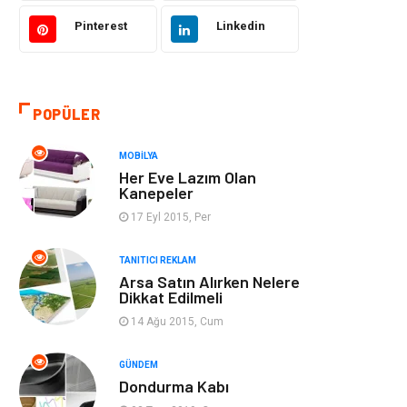
Gıda
Eğitim Kurumları
Pinterest
Linkedin
Bilgisayar ve
Eğitim & Kariyer
Yazılım
POPÜLER
Giyim
Emlak
MOBILYA
Makine
Güzellik & Bakım
Her Eve Lazım Olan
Kanepeler
Organizasyon
Turizm
17 Eyl 2015, Per
Otomotiv
Bahçe Ev
TANITICI REKLAM
Arsa Satın Alırken Nelere
Dikkat Edilmeli
Tekstil
Tatil
14 Ağu 2015, Cum
Hediyelik Eşya
Bilişim
GÜNDEM
Dondurma Kabı
Mobilya
Eğlence