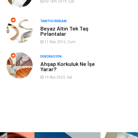
03 Tem 2019, Çar
Nakliyat
Telekomünikasyon
TANITICI REKLAM
Beyaz Altın Tek Taş
Maden ve Metal
İnternet
Pırlantalar
11 Mar 2016, Cum
Plastik
Endüstriyel
Ürünler
DEKORASYON
Ahşap Korkuluk Ne İşe
Bebek Giyim
Ambalaj
Yarar?
19 Ara 2023, Sal
Finans Ekonomi
Aksesuar
Basın Yayın
Markalar
Pazarlama
Gençlik
Kiralama
Dernekler ve
Servisleri
Birlikler