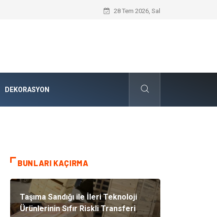
Karbon Siyahı ve Modern Endüstrideki S
28 Tem 2026, Sal
DEKORASYON
BUNLARI KAÇIRMA
Taşıma Sandığı ile İleri Teknoloji
Ürünlerinin Sıfır Riskli Transferi