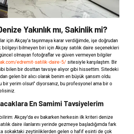
Denize Yakınlık mı, Sakinlik mi?
hlar için Akçay’a taşınmaya karar verdiğimde, işe doğrudan
k bölgeyi bilmeyen biri için Akçay satılık daire seçenekleri
güncel olmayan fotoğraflar ve güven vermeyen bilgiler
ak.com/edremit-satilik-daire-5/
sitesiyle karşılaştım. Bir
i bilen bir dosttan tavsiye alıyor gibi hissettim. Sitedeki
arıdan gelen bir alıcı olarak benim en büyük şansım oldu.
u bir yerim olsun" diyorsanız, bu profesyonel ama bir o
lisiniz.
apacaklara En Samimi Tavsiyelerim
irim: Akçay'da ev bakarken herkesin ilk kriteri denize
atılık daire ilanlarını yerinde gezmeye başladığımda fark
rka sokaktaki zeytinliklerden gelen o hafif esinti de çok