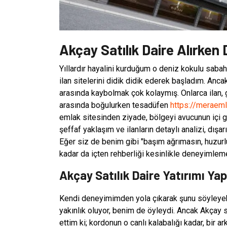
Akçay Satılık Daire Alırken 
Yıllardır hayalini kurduğum o deniz kokulu saba
ilan sitelerini didik didik ederek başladım. Anca
arasında kaybolmak çok kolaymış. Onlarca ilan, 
arasında boğulurken tesadüfen
https://meraeml
emlak sitesinden ziyade, bölgeyi avucunun içi gib
şeffaf yaklaşım ve ilanların detaylı analizi, dış
Eğer siz de benim gibi "başım ağrımasın, huzurl
kadar da içten rehberliği kesinlikle deneyimleme
Akçay Satılık Daire Yatırımı Y
Kendi deneyimimden yola çıkarak şunu söyleyebil
yakınlık oluyor, benim de öyleydi. Ancak Akçay s
ettim ki; kordonun o canlı kalabalığı kadar, bir a