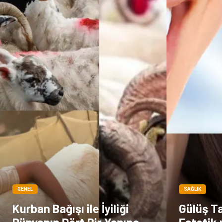
GENEL
SAĞLIK
Kurban Bağışı ile İyiliği
Gülüş Ta