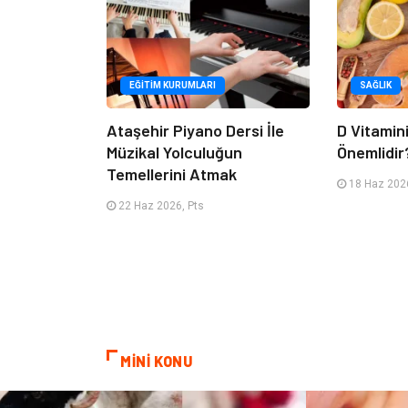
EĞITIM KURUMLARI
SAĞLIK
Ataşehir Piyano Dersi İle
D Vitamin
Müzikal Yolculuğun
Önemlidir
Temellerini Atmak
18 Haz 2026
22 Haz 2026, Pts
MİNİ KONU