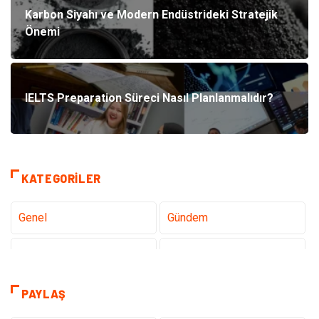
Karbon Siyahı ve Modern Endüstrideki Stratejik
Önemi
IELTS Preparation Süreci Nasıl Planlanmalıdır?
KATEGORILER
Genel
Gündem
Tanıtıcı Reklam
Teknoloji
Sağlık
Hizmet
PAYLAŞ