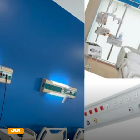
Pazarlama
Gençlik
Kiralama Servisleri
Dernekler ve Birlikler
Kültür
GENEL