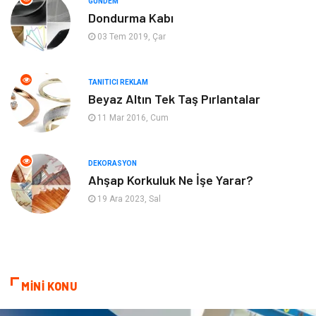
GÜNDEM
Tekstil
Tatil
Dondurma Kabı
03 Tem 2019, Çar
Hediyelik Eşya
Bilişim
TANITICI REKLAM
Mobilya
Eğlence
Beyaz Altın Tek Taş Pırlantalar
11 Mar 2016, Cum
Nakliyat
Telekomünikasyon
Maden ve Metal
İnternet
DEKORASYON
Ahşap Korkuluk Ne İşe Yarar?
Plastik
Endüstriyel Ürünler
19 Ara 2023, Sal
Bebek Giyim
Ambalaj
Finans Ekonomi
Aksesuar
MİNİ KONU
Basın Yayın
Markalar