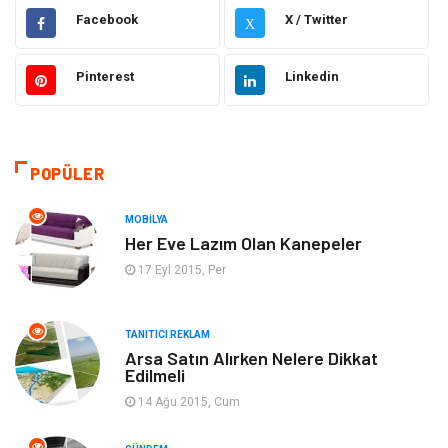
Dekorasyon
Elektrik Elektronik
Facebook
X / Twitter
X
Ulaşım ve Taşımacılık
Alışveriş
Pinterest
Linkedin
Yapı İnşaat
Hukuk
Gıda
Eğitim Kurumları
POPÜLER
Bilgisayar ve Yazılım
Eğitim & Kariyer
MOBILYA
Her Eve Lazım Olan Kanepeler
Giyim
Emlak
17 Eyl 2015, Per
Makine
Güzellik & Bakım
TANITICI REKLAM
Arsa Satın Alırken Nelere Dikkat
Organizasyon
Turizm
Edilmeli
14 Ağu 2015, Cum
Otomotiv
Bahçe Ev