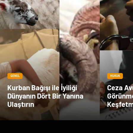
GENEL
HUKUK
Kurban Bağışı ile İyiliği
Ceza Avu
Dünyanın Dört Bir Yanına
Görünm
Ulaştırın
Keşfet