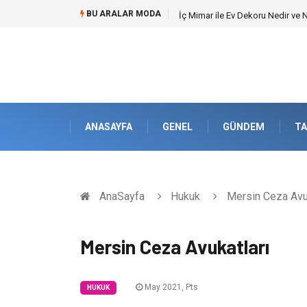
BU ARALAR MODA
Kuveyt Nakliye Süreçlerinde Str
ANASAYFA
GENEL
GÜNDEM
TA
AnaSayfa
Hukuk
Mersin Ceza Avuk
Mersin Ceza Avukatları
May 2021, Pts
HUKUK