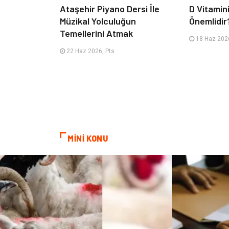
Ataşehir Piyano Dersi İle
D Vitamin
Müzikal Yolculuğun
Önemlidir
Temellerini Atmak
18 Haz 2026
22 Haz 2026, Pts
MİNİ KONU