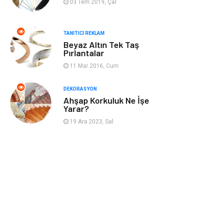
03 Tem 2019, Çar
Nakliyat
Telekomünikasyon
TANITICI REKLAM
Beyaz Altın Tek Taş
Maden ve Metal
İnternet
Pırlantalar
11 Mar 2016, Cum
Plastik
Endüstriyel
Ürünler
DEKORASYON
Ahşap Korkuluk Ne İşe
Bebek Giyim
Ambalaj
Yarar?
19 Ara 2023, Sal
Finans Ekonomi
Aksesuar
Basın Yayın
Markalar
Pazarlama
Gençlik
Kiralama
Dernekler ve
Servisleri
Birlikler