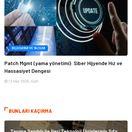
BILGISAYAR VE YAZILIM
Patch Mgmt (yama yönetimi): Siber Hijyende Hız ve
Hassasiyet Dengesi
12 Haz 2026, Cum
BUNLARI KAÇIRMA
Taşıma Sandığı ile İleri Teknoloji Ürünlerinin Sıfır