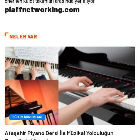
önerilen külot takımları arasında yer alıyor.
piaffnetworking.com
NELER VAR
EĞITIM KURUMLARI
Ataşehir Piyano Dersi İle Müzikal Yolculuğun