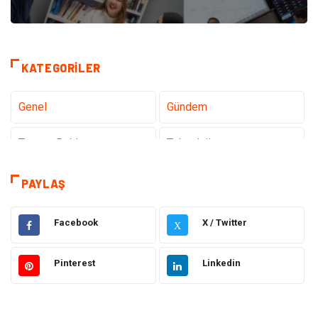
KATEGORILER
Genel
Gündem
Tanıtıcı Reklam
Teknoloji
Sağlık
Hizmet
PAYLAŞ
Dekorasyon
Elektrik Elektronik
Facebook
X / Twitter
X
Ulaşım ve Taşımacılık
Alışveriş
Pinterest
Linkedin
Yapı İnşaat
Hukuk