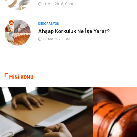
11 Mar 2016, Cum
Nakliyat
Telekomünikasyon
Maden ve Metal
İnternet
DEKORASYON
Ahşap Korkuluk Ne İşe Yarar?
Plastik
Endüstriyel Ürünler
19 Ara 2023, Sal
Bebek Giyim
Ambalaj
Finans Ekonomi
Aksesuar
MİNİ KONU
Basın Yayın
Markalar
Pazarlama
Gençlik
Kiralama Servisleri
Dernekler ve Birlikler
Kültür