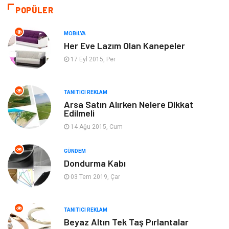
Gıda
Eğitim Kurumları
POPÜLER
Bilgisayar ve Yazılım
Eğitim & Kariyer
MOBILYA
Her Eve Lazım Olan Kanepeler
Giyim
Emlak
17 Eyl 2015, Per
Makine
Güzellik & Bakım
TANITICI REKLAM
Arsa Satın Alırken Nelere Dikkat
Organizasyon
Turizm
Edilmeli
14 Ağu 2015, Cum
Otomotiv
Bahçe Ev
GÜNDEM
Tekstil
Tatil
Dondurma Kabı
03 Tem 2019, Çar
Hediyelik Eşya
Bilişim
TANITICI REKLAM
Mobilya
Eğlence
Beyaz Altın Tek Taş Pırlantalar