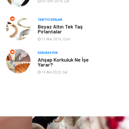
03 Tem 2019, Çar
Nakliyat
Telekomünikasyon
TANITICI REKLAM
Beyaz Altın Tek Taş
Maden ve Metal
İnternet
Pırlantalar
11 Mar 2016, Cum
Plastik
Endüstriyel
Ürünler
DEKORASYON
Ahşap Korkuluk Ne İşe
Bebek Giyim
Ambalaj
Yarar?
19 Ara 2023, Sal
Finans Ekonomi
Aksesuar
Basın Yayın
Markalar
Pazarlama
Gençlik
Kiralama
Dernekler ve
Servisleri
Birlikler