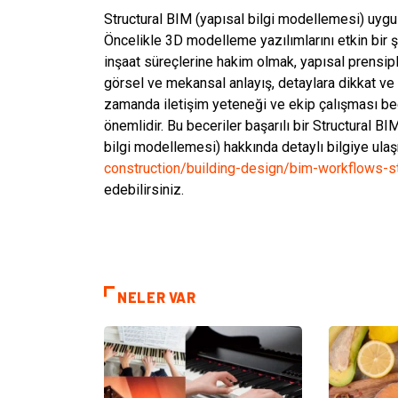
Structural BIM (yapısal bilgi modellemesi) uygul
Öncelikle 3D modelleme yazılımlarını etkin bir ş
inşaat süreçlerine hakim olmak, yapısal prensipl
görsel ve mekansal anlayış, detaylara dikkat ve
zamanda iletişim yeteneği ve ekip çalışması beceri
önemlidir. Bu beceriler başarılı bir Structural BI
bilgi modellemesi) hakkında detaylı bilgiye ula
construction/building-design/bim-workflows-st
edebilirsiniz.
NELER VAR