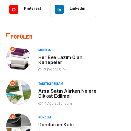
Gıda
Eğitim Kurumları
Pinterest
Linkedin
Bilgisayar ve
Eğitim & Kariyer
Yazılım
POPÜLER
Giyim
Emlak
MOBILYA
Makine
Güzellik & Bakım
Her Eve Lazım Olan
Kanepeler
Organizasyon
Turizm
17 Eyl 2015, Per
Otomotiv
Bahçe Ev
TANITICI REKLAM
Arsa Satın Alırken Nelere
Dikkat Edilmeli
Tekstil
Tatil
14 Ağu 2015, Cum
Hediyelik Eşya
Bilişim
GÜNDEM
Dondurma Kabı
Mobilya
Eğlence