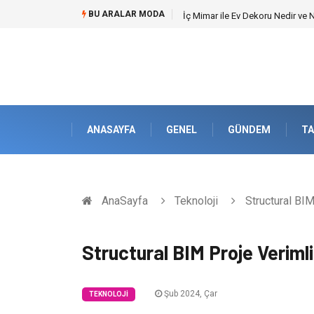
BU ARALAR MODA
Kuveyt Nakliye Süreçlerinde Str
ANASAYFA
GENEL
GÜNDEM
TA
AnaSayfa
Teknoloji
Structural BIM 
Structural BIM Proje Verimlil
Şub 2024, Çar
TEKNOLOJI