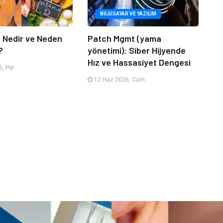
BILGISAYAR VE YAZILIM
i Nedir ve Neden
Patch Mgmt (yama
?
yönetimi): Siber Hijyende
Hız ve Hassasiyet Dengesi
, Per
12 Haz 2026, Cum