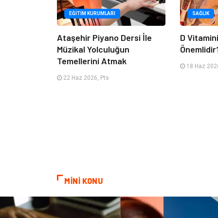
EĞITIM KURUMLARI
SAĞLIK
Ataşehir Piyano Dersi İle
D Vitamin
Müzikal Yolculuğun
Önemlidir
Temellerini Atmak
18 Haz 2026
22 Haz 2026, Pts
MİNİ KONU