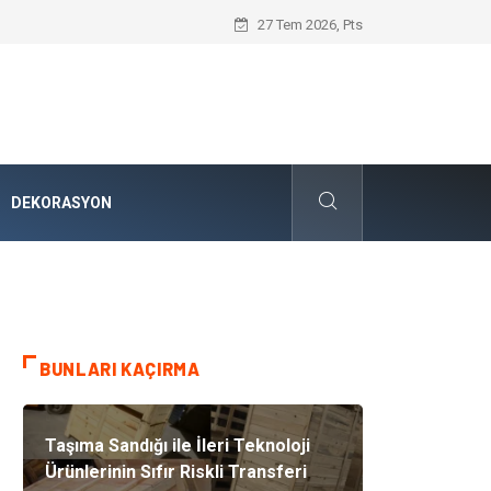
Karbon Siyahı ve Modern Endüstrideki S
27 Tem 2026, Pts
DEKORASYON
BUNLARI KAÇIRMA
Taşıma Sandığı ile İleri Teknoloji
Ürünlerinin Sıfır Riskli Transferi