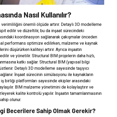
sında Nasıl Kullanılır?
 verimliliğini önemli ölçüde artırır. Detaylı 3D modelleme
t edilir ve düzeltilir, bu da inşaat sürecindeki
arasındaki koordinasyon sağlanarak çakışmalar önceden
yapısal performans optimize edilirken, malzeme ve kaynak
erini düşürürken kaliteyi artırır. Ayrıca inşaatın
ir ve yönetilir. Structural BIM projelerin daha hızlı,
masına katkı sağlar. Structural BIM (yapısal bilgi
üstlenir. Detaylı 3D modelleme sayesinde taşıyıcı
ğlanır. İnşaat sürecinin simülasyonu ile kaynakların
 iş birliği platformları sayesinde ekipler arasındaki
aylaşılır. BIM malzeme yönetimini de kolaylaştırır ve
zleyerek kalite kontrolü yapılır. İnşaatın tamamlanmasının
sahip olunur.
gi Becerilere Sahip Olmak Gerekir?