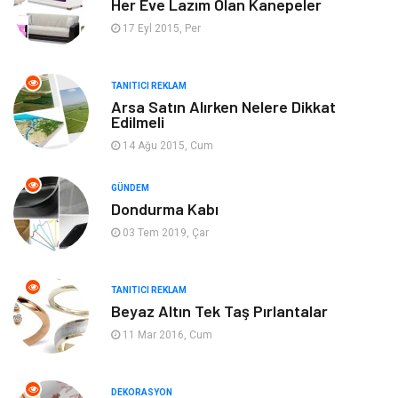
Her Eve Lazım Olan Kanepeler
Giyim
Emlak
17 Eyl 2015, Per
Makine
Güzellik & Bakım
TANITICI REKLAM
Arsa Satın Alırken Nelere Dikkat
Organizasyon
Turizm
Edilmeli
14 Ağu 2015, Cum
Otomotiv
Bahçe Ev
GÜNDEM
Tekstil
Tatil
Dondurma Kabı
03 Tem 2019, Çar
Hediyelik Eşya
Bilişim
TANITICI REKLAM
Mobilya
Eğlence
Beyaz Altın Tek Taş Pırlantalar
11 Mar 2016, Cum
Nakliyat
Telekomünikasyon
Maden ve Metal
İnternet
DEKORASYON