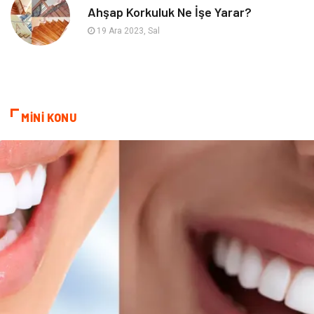
Ahşap Korkuluk Ne İşe Yarar?
Plastik
Endüstriyel Ürünler
19 Ara 2023, Sal
Bebek Giyim
Ambalaj
Finans Ekonomi
Aksesuar
MİNİ KONU
Basın Yayın
Markalar
Pazarlama
Gençlik
Kiralama Servisleri
Dernekler ve Birlikler
Kültür