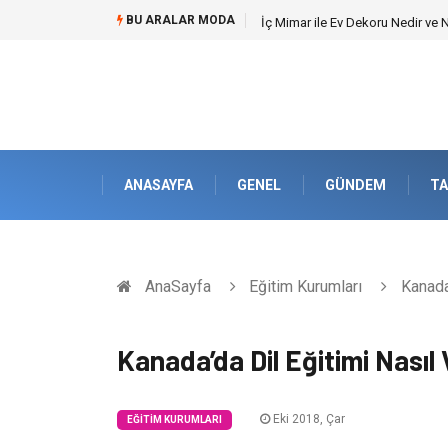
BU ARALAR MODA
İç Mimar ile Ev Dekoru Nedir ve
ANASAYFA
GENEL
GÜNDEM
TA
AnaSayfa
Eğitim Kurumları
Kanada’
Kanada’da Dil Eğitimi Nasıl V
Eki 2018, Çar
EĞITIM KURUMLARI