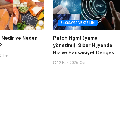
BILGISAYAR VE YAZILIM
i Nedir ve Neden
Patch Mgmt (yama
?
yönetimi): Siber Hijyende
Hız ve Hassasiyet Dengesi
, Per
12 Haz 2026, Cum