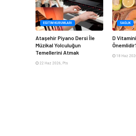
EĞITIM KURUMLARI
SAĞLIK
Ataşehir Piyano Dersi İle
D Vitamin
Müzikal Yolculuğun
Önemlidir
Temellerini Atmak
18 Haz 2026
22 Haz 2026, Pts