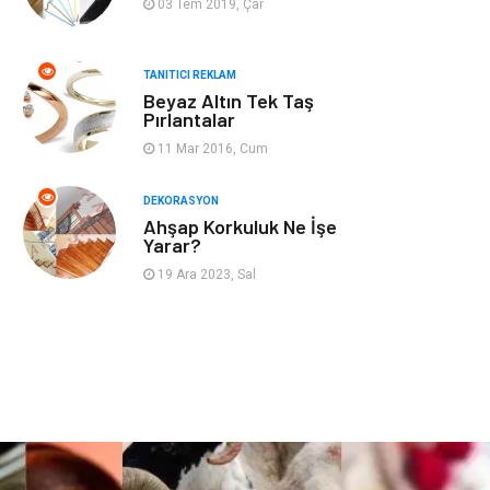
03 Tem 2019, Çar
Nakliyat
Telekomünikasyon
TANITICI REKLAM
Beyaz Altın Tek Taş
Maden ve Metal
İnternet
Pırlantalar
11 Mar 2016, Cum
Plastik
Endüstriyel
Ürünler
DEKORASYON
Ahşap Korkuluk Ne İşe
Bebek Giyim
Ambalaj
Yarar?
19 Ara 2023, Sal
Finans Ekonomi
Aksesuar
Basın Yayın
Markalar
Pazarlama
Gençlik
Kiralama
Dernekler ve
Servisleri
Birlikler