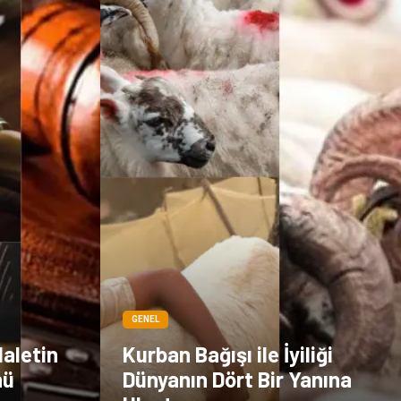
Kültür
GENEL
daletin
Kurban Bağışı ile İyiliği
nü
Dünyanın Dört Bir Yanına