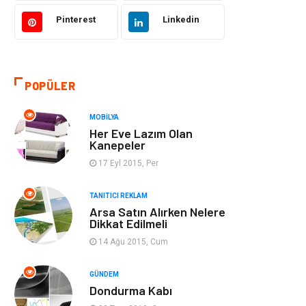
Gıda
Eğitim Kurumları
Pinterest
Linkedin
Bilgisayar ve
Eğitim & Kariyer
Yazılım
POPÜLER
Giyim
Emlak
MOBILYA
Makine
Güzellik & Bakım
Her Eve Lazım Olan
Kanepeler
Organizasyon
Turizm
17 Eyl 2015, Per
Otomotiv
Bahçe Ev
TANITICI REKLAM
Arsa Satın Alırken Nelere
Dikkat Edilmeli
Tekstil
Tatil
14 Ağu 2015, Cum
Hediyelik Eşya
Bilişim
GÜNDEM
Dondurma Kabı
Mobilya
Eğlence