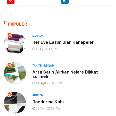
Yapı İnşaat
Hukuk
Gıda
Eğitim Kurumları
POPÜLER
Bilgisayar ve Yazılım
Eğitim & Kariyer
MOBILYA
Her Eve Lazım Olan Kanepeler
Giyim
Emlak
17 Eyl 2015, Per
Makine
Güzellik & Bakım
TANITICI REKLAM
Arsa Satın Alırken Nelere Dikkat
Organizasyon
Turizm
Edilmeli
14 Ağu 2015, Cum
Otomotiv
Bahçe Ev
GÜNDEM
Tekstil
Tatil
Dondurma Kabı
03 Tem 2019, Çar
Hediyelik Eşya
Bilişim