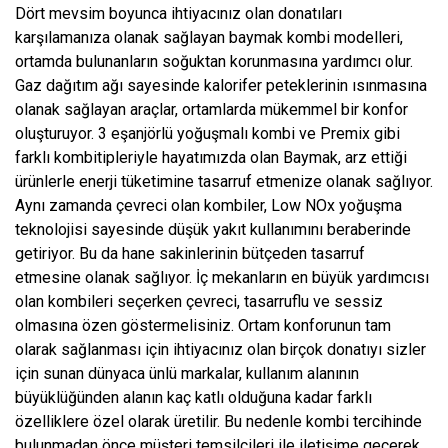
Dört mevsim boyunca ihtiyacınız olan donatıları
karşılamanıza olanak sağlayan baymak kombi modelleri,
ortamda bulunanların soğuktan korunmasına yardımcı olur.
Gaz dağıtım ağı sayesinde kalorifer peteklerinin ısınmasına
olanak sağlayan araçlar, ortamlarda mükemmel bir konfor
oluşturuyor. 3 eşanjörlü yoğuşmalı kombi ve Premix gibi
farklı kombitipleriyle hayatımızda olan Baymak, arz ettiği
ürünlerle enerji tüketimine tasarruf etmenize olanak sağlıyor.
Aynı zamanda çevreci olan kombiler, Low NOx yoğuşma
teknolojisi sayesinde düşük yakıt kullanımını beraberinde
getiriyor. Bu da hane sakinlerinin bütçeden tasarruf
etmesine olanak sağlıyor. İç mekanların en büyük yardımcısı
olan kombileri seçerken çevreci, tasarruflu ve sessiz
olmasına özen göstermelisiniz. Ortam konforunun tam
olarak sağlanması için ihtiyacınız olan birçok donatıyı sizler
için sunan dünyaca ünlü markalar, kullanım alanının
büyüklüğünden alanın kaç katlı olduğuna kadar farklı
özelliklere özel olarak üretilir. Bu nedenle kombi tercihinde
bulunmadan önce müşteri temsilcileri ile iletişime geçerek