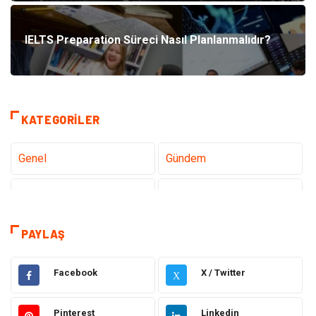
IELTS Preparation Süreci Nasıl Planlanmalıdır?
KATEGORILER
Genel
Gündem
Tanıtıcı Reklam
Teknoloji
Sağlık
Hizmet
PAYLAŞ
Dekorasyon
Elektrik Elektronik
Facebook
X / Twitter
X
Ulaşım ve Taşımacılık
Alışveriş
Pinterest
Linkedin