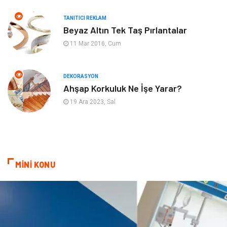
TANITICI REKLAM
Mobilya
Eğlence
Beyaz Altın Tek Taş Pırlantalar
11 Mar 2016, Cum
Nakliyat
Telekomünikasyon
Maden ve Metal
İnternet
DEKORASYON
Ahşap Korkuluk Ne İşe Yarar?
Plastik
Endüstriyel Ürünler
19 Ara 2023, Sal
Bebek Giyim
Ambalaj
Finans Ekonomi
Aksesuar
MİNİ KONU
Basın Yayın
Markalar
Pazarlama
Gençlik