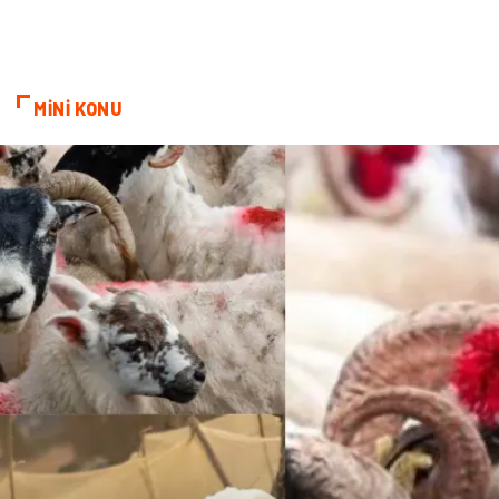
Bebek Giyim
Ambalaj
Finans Ekonomi
Aksesuar
MİNİ KONU
Basın Yayın
Markalar
Pazarlama
Gençlik
Kiralama Servisleri
Dernekler ve Birlikler
Kültür