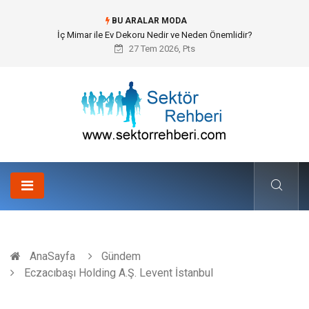
BU ARALAR MODA
Kuveyt Nakliye Süreçlerinde Stratejik Planlama ve Operasyonel Güven
27 Tem 2026, Pts
AnaSayfa
Gündem
Eczacıbaşı Holding A.Ş. Levent İstanbul