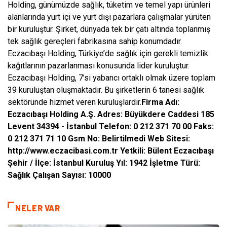
Holding, günümüzde sağlık, tüketim ve temel yapı ürünleri
alanlarında yurt içi ve yurt dışı pazarlara çalışmalar yürüten
bir kuruluştur. Şirket, dünyada tek bir çatı altında toplanmış
tek sağlık gereçleri fabrikasına sahip konumdadır.
Eczacıbaşı Holding, Türkiye’de sağlık için gerekli temizlik
kağıtlarının pazarlanması konusunda lider kuruluştur.
Eczacıbaşı Holding, 7’si yabancı ortaklı olmak üzere toplam
39 kuruluştan oluşmaktadır. Bu şirketlerin 6 tanesi sağlık
sektöründe hizmet veren kuruluşlardır.
Firma Adı:
Eczacıbaşı Holding A.Ş.
Adres: Büyükdere Caddesi 185
Levent 34394 - İstanbul
Telefon: 0 212 371 70 00
Faks:
0 212 371 71 10
Gsm No: Belirtilmedi
Web Sitesi:
http://www.eczacibasi.com.tr
Yetkili: Bülent Eczacıbaşı
Şehir / İlçe: İstanbul
Kuruluş Yıl: 1942
İşletme Türü:
Sağlık
Çalışan Sayısı: 10000
NELER VAR