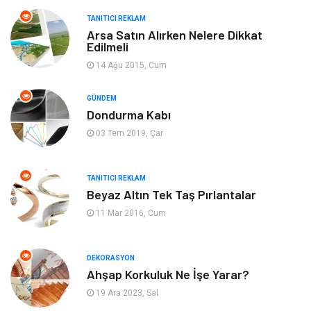
Makine
Güzellik & Bakım
TANITICI REKLAM
Arsa Satın Alırken Nelere Dikkat
Organizasyon
Turizm
Edilmeli
14 Ağu 2015, Cum
Otomotiv
Bahçe Ev
GÜNDEM
Tekstil
Tatil
Dondurma Kabı
03 Tem 2019, Çar
Hediyelik Eşya
Bilişim
TANITICI REKLAM
Mobilya
Eğlence
Beyaz Altın Tek Taş Pırlantalar
11 Mar 2016, Cum
Nakliyat
Telekomünikasyon
Maden ve Metal
İnternet
DEKORASYON
Ahşap Korkuluk Ne İşe Yarar?
Plastik
Endüstriyel Ürünler
19 Ara 2023, Sal