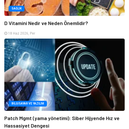
SAĞLIK
D Vitamini Nedir ve Neden Önemlidir?
18 Haz 2026, Per
BILGISAYAR VE YAZILIM
Patch Mgmt (yama yönetimi): Siber Hijyende Hız ve
Hassasiyet Dengesi