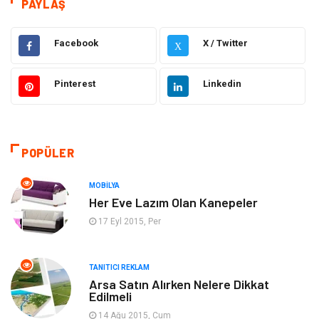
Sağlık
Hizmet
PAYLAŞ
Dekorasyon
Elektrik Elektronik
Facebook
X / Twitter
X
Ulaşım ve Taşımacılık
Alışveriş
Pinterest
Linkedin
Yapı İnşaat
Hukuk
Gıda
Eğitim Kurumları
POPÜLER
Bilgisayar ve Yazılım
Eğitim & Kariyer
MOBILYA
Her Eve Lazım Olan Kanepeler
Giyim
Emlak
17 Eyl 2015, Per
Makine
Güzellik & Bakım
TANITICI REKLAM
Arsa Satın Alırken Nelere Dikkat
Organizasyon
Turizm
Edilmeli
14 Ağu 2015, Cum