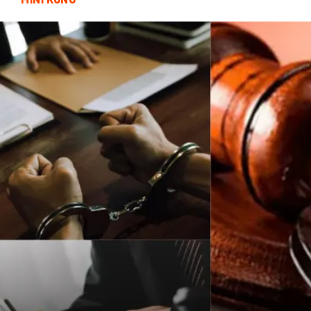
Basın Yayın
Markalar
Pazarlama
Gençlik
Kiralama Servisleri
Dernekler ve Birlikler
Kültür