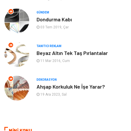
Otomotiv
Bahçe Ev
GÜNDEM
Tekstil
Tatil
Dondurma Kabı
03 Tem 2019, Çar
Hediyelik Eşya
Bilişim
TANITICI REKLAM
Mobilya
Eğlence
Beyaz Altın Tek Taş Pırlantalar
11 Mar 2016, Cum
Nakliyat
Telekomünikasyon
Maden ve Metal
İnternet
DEKORASYON
Ahşap Korkuluk Ne İşe Yarar?
Plastik
Endüstriyel Ürünler
19 Ara 2023, Sal
Bebek Giyim
Ambalaj
Finans Ekonomi
Aksesuar
MİNİ KONU