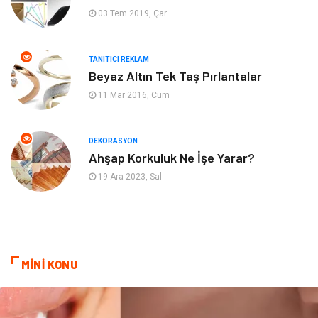
03 Tem 2019, Çar
Hediyelik Eşya
Bilişim
TANITICI REKLAM
Mobilya
Eğlence
Beyaz Altın Tek Taş Pırlantalar
11 Mar 2016, Cum
Nakliyat
Telekomünikasyon
Maden ve Metal
İnternet
DEKORASYON
Ahşap Korkuluk Ne İşe Yarar?
Plastik
Endüstriyel Ürünler
19 Ara 2023, Sal
Bebek Giyim
Ambalaj
Finans Ekonomi
Aksesuar
MİNİ KONU
Basın Yayın
Markalar
Pazarlama
Gençlik