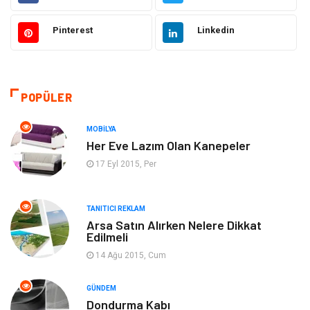
Ulaşım ve Taşımacılık
Alışveriş
Pinterest
Linkedin
Yapı İnşaat
Hukuk
Gıda
Eğitim Kurumları
POPÜLER
Bilgisayar ve Yazılım
Eğitim & Kariyer
MOBILYA
Her Eve Lazım Olan Kanepeler
Giyim
Emlak
17 Eyl 2015, Per
Makine
Güzellik & Bakım
TANITICI REKLAM
Arsa Satın Alırken Nelere Dikkat
Organizasyon
Turizm
Edilmeli
14 Ağu 2015, Cum
Otomotiv
Bahçe Ev
GÜNDEM
Tekstil
Tatil
Dondurma Kabı