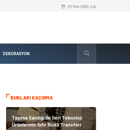
Karbon Siyahı ve Modern Endüstrideki S
29 Tem 2026, Çar
DEKORASYON
BUNLARI KAÇIRMA
Taşıma Sandığı ile İleri Teknoloji
Ürünlerinin Sıfır Riskli Transferi