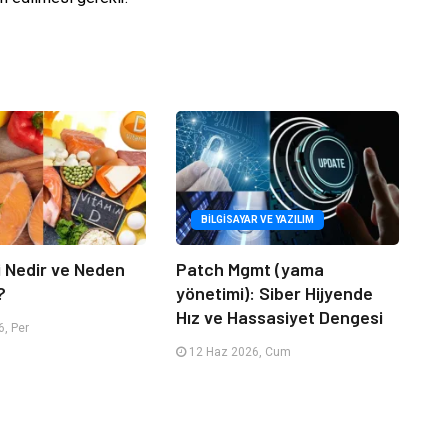
BILGISAYAR VE YAZILIM
i Nedir ve Neden
Patch Mgmt (yama
?
yönetimi): Siber Hijyende
Hız ve Hassasiyet Dengesi
, Per
12 Haz 2026, Cum