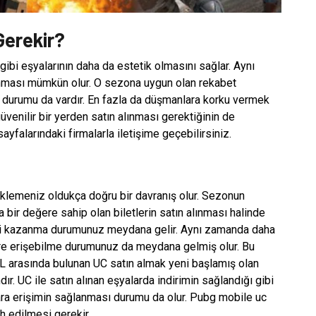
erekir?
gibi eşyalarının daha da estetik olmasını sağlar. Aynı
nması mümkün olur. O sezona uygun olan rekabet
e durumu da vardır. En fazla da düşmanlara korku vermek
güvenilir bir yerden satın alınması gerektiğinin de
sayfalarındaki firmalarla iletişime geçebilirsiniz.
klemeniz oldukça doğru bir davranış olur. Sezonun
bir değere sahip olan biletlerin satın alınması halinde
eri kazanma durumunuz meydana gelir. Aynı zamanda daha
ere erişebilme durumunuz da meydana gelmiş olur. Bu
L arasında bulunan UC satın almak yeni başlamış olan
ır. UC ile satın alınan eşyalarda indirimin sağlandığı gibi
ara erişimin sağlanması durumu da olur. Pubg mobile uc
ih edilmesi gerekir.