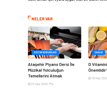
NELER VAR
EĞITIM KURUMLARI
SAĞLIK
Ataşehir Piyano Dersi İle
D Vitamin
Müzikal Yolculuğun
Önemlidir
Temellerini Atmak
18 Haz 2026
22 Haz 2026, Pts