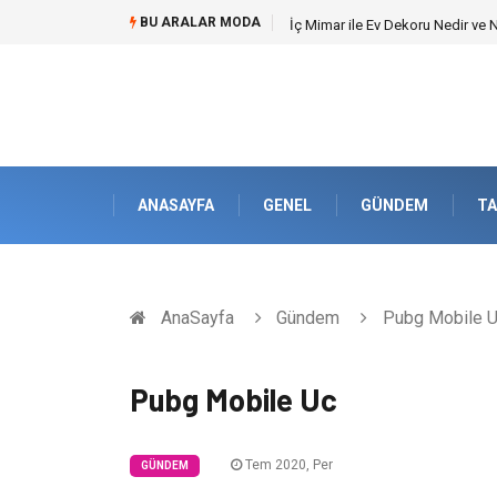
BU ARALAR MODA
Kuveyt Nakliye Süreçlerinde Str
ANASAYFA
GENEL
GÜNDEM
TA
AnaSayfa
Gündem
Pubg Mobile 
Pubg Mobile Uc
Tem 2020, Per
GÜNDEM