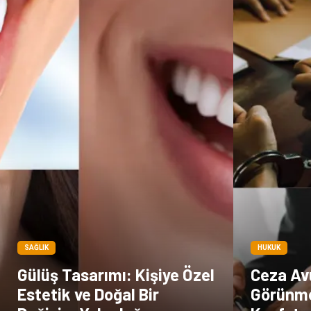
SAĞLIK
HUKUK
Gülüş Tasarımı: Kişiye Özel
Ceza Avu
Estetik ve Doğal Bir
Görünm