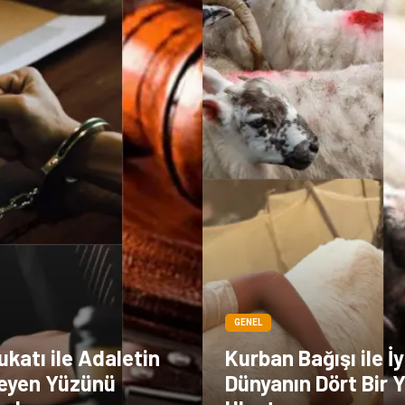
GENEL
katı ile Adaletin
Kurban Bağışı ile İyi
eyen Yüzünü
Dünyanın Dört Bir 