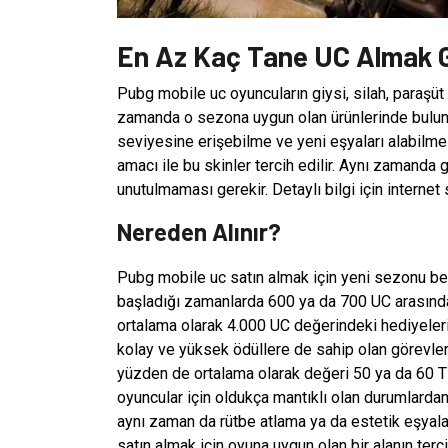
En Az Kaç Tane UC Almak G
Pubg mobile uc oyuncuların giysi, silah, paraşüt 
zamanda o sezona uygun olan ürünlerinde bulu
seviyesine erişebilme ve yeni eşyaları alabilm
amacı ile bu skinler tercih edilir. Aynı zamanda 
unutulmaması gerekir. Detaylı bilgi için internet 
Nereden Alınır?
Pubg mobile uc satın almak için yeni sezonu be
başladığı zamanlarda 600 ya da 700 UC arasında 
ortalama olarak 4.000 UC değerindeki hediyel
kolay ve yüksek ödüllere de sahip olan görevl
yüzden de ortalama olarak değeri 50 ya da 60 T
oyuncular için oldukça mantıklı olan durumlardand
aynı zaman da rütbe atlama ya da estetik eşyal
satın almak için oyuna uygun olan bir alanın terc