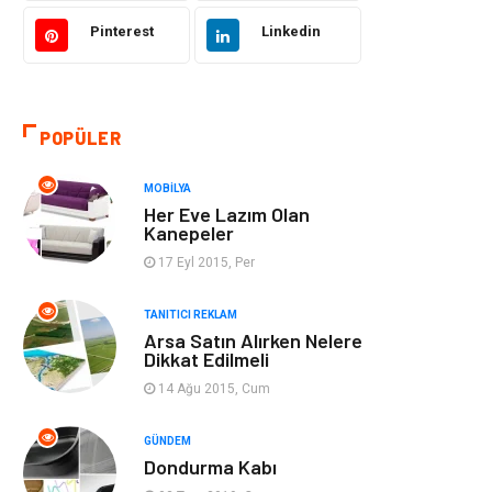
Gıda
Eğitim Kurumları
Pinterest
Linkedin
Bilgisayar ve
Eğitim & Kariyer
Yazılım
POPÜLER
Giyim
Emlak
MOBILYA
Makine
Güzellik & Bakım
Her Eve Lazım Olan
Kanepeler
Organizasyon
Turizm
17 Eyl 2015, Per
Otomotiv
Bahçe Ev
TANITICI REKLAM
Arsa Satın Alırken Nelere
Dikkat Edilmeli
Tekstil
Tatil
14 Ağu 2015, Cum
Hediyelik Eşya
Bilişim
GÜNDEM
Dondurma Kabı
Mobilya
Eğlence