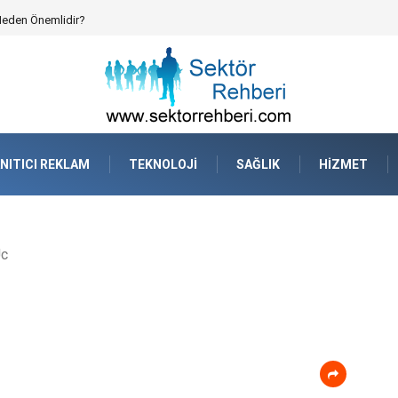
atejik Planlama ve Operasyonel Güven
NITICI REKLAM
TEKNOLOJI
SAĞLIK
HIZMET
Uc