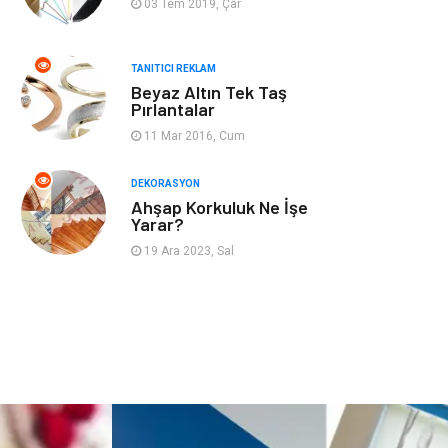
03 Tem 2019, Çar
Nakliyat
Telekomünikasyon
TANITICI REKLAM
Beyaz Altın Tek Taş
Maden ve Metal
İnternet
Pırlantalar
11 Mar 2016, Cum
Plastik
Endüstriyel
Ürünler
DEKORASYON
Ahşap Korkuluk Ne İşe
Bebek Giyim
Ambalaj
Yarar?
19 Ara 2023, Sal
Finans Ekonomi
Aksesuar
Basın Yayın
Markalar
Pazarlama
Gençlik
Kiralama
Dernekler ve
Servisleri
Birlikler