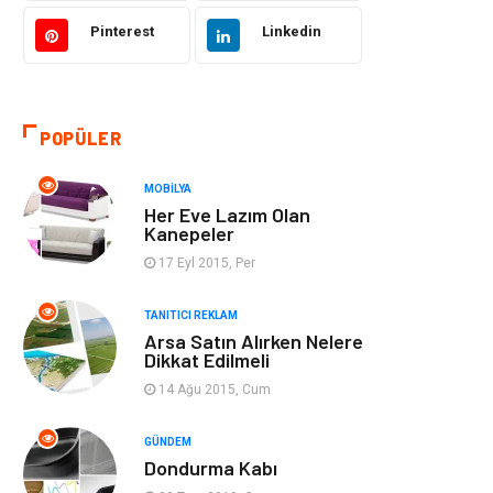
Gıda
Eğitim Kurumları
Pinterest
Linkedin
Bilgisayar ve
Eğitim & Kariyer
Yazılım
POPÜLER
Giyim
Emlak
MOBILYA
Makine
Güzellik & Bakım
Her Eve Lazım Olan
Kanepeler
Organizasyon
Turizm
17 Eyl 2015, Per
Otomotiv
Bahçe Ev
TANITICI REKLAM
Arsa Satın Alırken Nelere
Dikkat Edilmeli
Tekstil
Tatil
14 Ağu 2015, Cum
Hediyelik Eşya
Bilişim
GÜNDEM
Dondurma Kabı
Mobilya
Eğlence