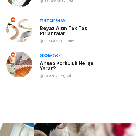
03 Tem 2019, Çar
Nakliyat
Telekomünikasyon
TANITICI REKLAM
Beyaz Altın Tek Taş
Maden ve Metal
İnternet
Pırlantalar
11 Mar 2016, Cum
Plastik
Endüstriyel
Ürünler
DEKORASYON
Ahşap Korkuluk Ne İşe
Bebek Giyim
Ambalaj
Yarar?
19 Ara 2023, Sal
Finans Ekonomi
Aksesuar
Basın Yayın
Markalar
Pazarlama
Gençlik
Kiralama
Dernekler ve
Servisleri
Birlikler