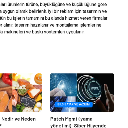
mları ürünlerin türüne, büyüklüğüne ve küçüklüğüne göre
 uygun olarak belirlenir. İyi bir reklam için tasarımın ve
tün bu işlerin tamamını bu alanda hizmet veren firmalar
 alınır, tasarım hazırlanır ve montajlama işlemlerine
kı makineleri ve baskı yöntemleri uygulanır.
BILGISAYAR VE YAZILIM
i Nedir ve Neden
Patch Mgmt (yama
?
yönetimi): Siber Hijyende