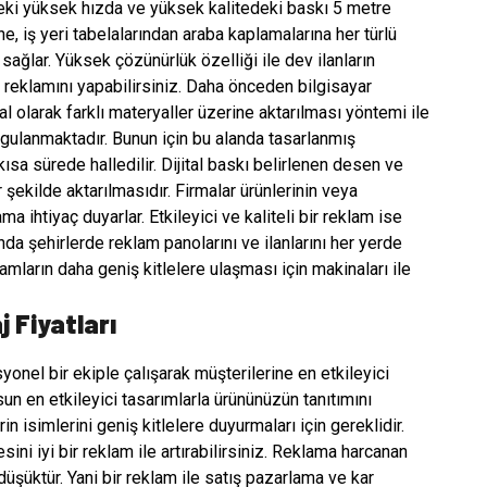
eki yüksek hızda ve yüksek kalitedeki baskı 5 metre
ine, iş yeri tabelalarından araba kaplamalarına her türlü
 sağlar. Yüksek çözünürlük özelliği ile dev ilanların
n reklamını yapabilirsiniz. Daha önceden bilgisayar
al olarak farklı materyaller üzerine aktarılması yöntemi ile
ygulanmaktadır. Bunun için bu alanda tasarlanmış
ısa sürede halledilir. Dijital baskı belirlenen desen ve
r şekilde aktarılmasıdır. Firmalar ürünlerinin veya
ama ihtiyaç duyarlar. Etkileyici ve kaliteli bir reklam ise
nda şehirlerde reklam panolarını ve ilanlarını her yerde
mların daha geniş kitlelere ulaşması için
makinaları ile
j Fiyatları
yonel bir ekiple çalışarak müşterilerine en etkileyici
sun en etkileyici tasarımlarla ürününüzün tanıtımını
in isimlerini geniş kitlelere duyurmaları için gereklidir.
ini iyi bir reklam ile artırabilirsiniz. Reklama harcanan
üşüktür. Yani bir reklam ile satış pazarlama ve kar