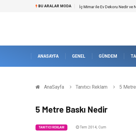
BU ARALAR MODA
İç Mimar ile Ev Dekoru Nedir ve
ANASAYFA
GENEL
GÜNDEM
TA
AnaSayfa
Tanıtıcı Reklam
5 Metre
5 Metre Baskı Nedir
Tem 2014, Cum
TANITICI REKLAM