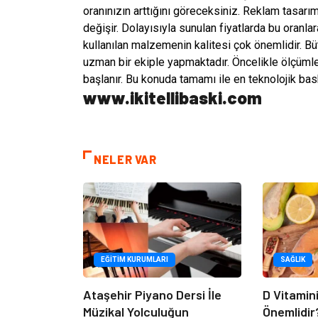
oranınızın arttığını göreceksiniz. Reklam tasarı
değişir. Dolayısıyla sunulan fiyatlarda bu oranlara
kullanılan malzemenin kalitesi çok önemlidir. Bü
uzman bir ekiple yapmaktadır. Öncelikle ölçümler
başlanır. Bu konuda tamamı ile en teknolojik bas
www.ikitellibaski.com
NELER VAR
EĞITIM KURUMLARI
SAĞLIK
Ataşehir Piyano Dersi İle
D Vitamin
Müzikal Yolculuğun
Önemlidir