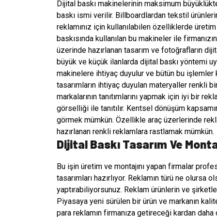
Dijital baskı makinelerinin maksimum büyüklükt
baskı ismi verilir. Billboardlardan tekstil ürünler
reklamınız için kullanılabilen özelliklerde üretim
baskısında kullanılan bu makineler ile firmanızı
üzerinde hazırlanan tasarım ve fotoğrafların dijit
büyük ve küçük ilanlarda dijital baskı yöntemi u
makinelere ihtiyaç duyulur ve bütün bu işlemler k
tasarımların ihtiyaç duyulan materyaller renkli bi
markalarının tanıtımlarını yapmak için iyi bir rekl
görselliği ile tanıtılır. Kentsel dönüşüm kapsamı
görmek mümkün. Özellikle araç üzerlerinde rekla
hazırlanan renkli reklamlara rastlamak mümkün.
Dijital Baskı Tasarım Ve Monta
Bu işin üretim ve montajını yapan firmalar profes
tasarımları hazırlıyor. Reklamın türü ne olursa ol
yaptırabiliyorsunuz. Reklam ürünlerin ve şirketler
Piyasaya yeni sürülen bir ürün ve markanın kalites
para reklamın firmanıza getireceği kardan daha d