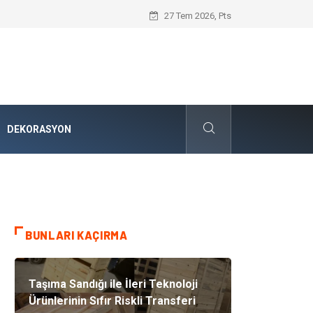
Kuveyt Nakliye Süreçlerinde Stratejik 
27 Tem 2026, Pts
DEKORASYON
BUNLARI KAÇIRMA
Taşıma Sandığı ile İleri Teknoloji
Ürünlerinin Sıfır Riskli Transferi