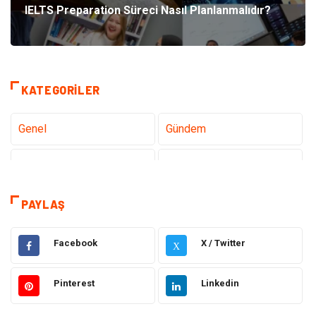
IELTS Preparation Süreci Nasıl Planlanmalıdır?
KATEGORILER
Genel
Gündem
Tanıtıcı Reklam
Teknoloji
Sağlık
Hizmet
PAYLAŞ
Dekorasyon
Elektrik Elektronik
Facebook
X / Twitter
X
Ulaşım ve Taşımacılık
Alışveriş
Pinterest
Linkedin
Yapı İnşaat
Hukuk