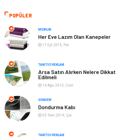
Gıda
Eğitim Kurumları
POPÜLER
Bilgisayar ve Yazılım
Eğitim & Kariyer
MOBILYA
Her Eve Lazım Olan Kanepeler
Giyim
Emlak
17 Eyl 2015, Per
Makine
Güzellik & Bakım
TANITICI REKLAM
Arsa Satın Alırken Nelere Dikkat
Organizasyon
Turizm
Edilmeli
14 Ağu 2015, Cum
Otomotiv
Bahçe Ev
GÜNDEM
Tekstil
Tatil
Dondurma Kabı
03 Tem 2019, Çar
Hediyelik Eşya
Bilişim
TANITICI REKLAM