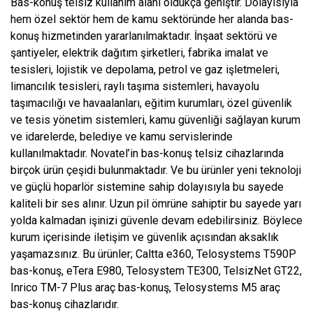
Bas-konuş telsiz kullanım alanı oldukça geniştir. Dolayısıyla
hem özel sektör hem de kamu sektöründe her alanda bas-
konuş hizmetinden yararlanılmaktadır. İnşaat sektörü ve
şantiyeler, elektrik dağıtım şirketleri, fabrika imalat ve
tesisleri, lojistik ve depolama, petrol ve gaz işletmeleri,
limancılık tesisleri, raylı taşıma sistemleri, havayolu
taşımacılığı ve havaalanları, eğitim kurumları, özel güvenlik
ve tesis yönetim sistemleri, kamu güvenliği sağlayan kurum
ve idarelerde, belediye ve kamu servislerinde
kullanılmaktadır. Novatel’in bas-konuş telsiz cihazlarında
birçok ürün çeşidi bulunmaktadır. Ve bu ürünler yeni teknoloji
ve güçlü hoparlör sistemine sahip dolayısıyla bu sayede
kaliteli bir ses alınır. Uzun pil ömrüne sahiptir bu sayede yarı
yolda kalmadan işinizi güvenle devam edebilirsiniz. Böylece
kurum içerisinde iletişim ve güvenlik açısından aksaklık
yaşamazsınız. Bu ürünler; Caltta e360, Telosystems T590P
bas-konuş, eTera E980, Telosystem TE300, TelsizNet GT22,
Inrico TM-7 Plus araç bas-konuş, Telosystems M5 araç
bas-konuş cihazlarıdır.