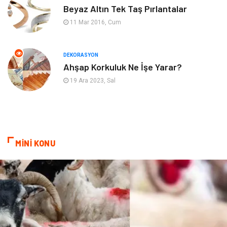
Mobilya
Eğlence
Beyaz Altın Tek Taş Pırlantalar
11 Mar 2016, Cum
Nakliyat
Telekomünikasyon
Maden ve Metal
İnternet
DEKORASYON
Ahşap Korkuluk Ne İşe Yarar?
Plastik
Endüstriyel Ürünler
19 Ara 2023, Sal
Bebek Giyim
Ambalaj
Finans Ekonomi
Aksesuar
MİNİ KONU
Basın Yayın
Markalar
Pazarlama
Gençlik
Kiralama Servisleri
Dernekler ve Birlikler