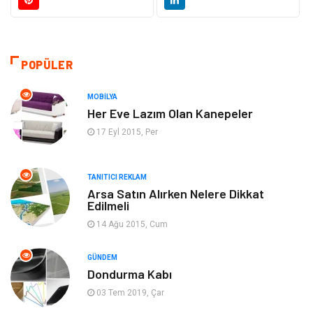
Yapı İnşaat
Hukuk
Gıda
Eğitim Kurumları
POPÜLER
Bilgisayar ve Yazılım
Eğitim & Kariyer
MOBILYA
Her Eve Lazım Olan Kanepeler
Giyim
Emlak
17 Eyl 2015, Per
Makine
Güzellik & Bakım
TANITICI REKLAM
Arsa Satın Alırken Nelere Dikkat
Organizasyon
Turizm
Edilmeli
14 Ağu 2015, Cum
Otomotiv
Bahçe Ev
GÜNDEM
Tekstil
Tatil
Dondurma Kabı
03 Tem 2019, Çar
Hediyelik Eşya
Bilişim