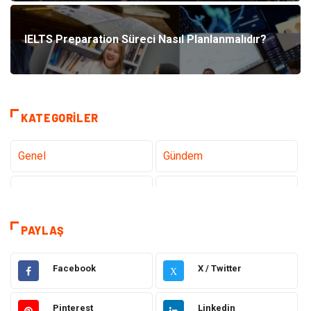
IELTS Preparation Süreci Nasıl Planlanmalıdır?
KATEGORILER
Genel
Gündem
Tanıtıcı Reklam
Teknoloji
Sağlık
Hizmet
PAYLAŞ
Dekorasyon
Elektrik Elektronik
Facebook
X / Twitter
X
Ulaşım ve Taşımacılık
Alışveriş
Pinterest
Linkedin