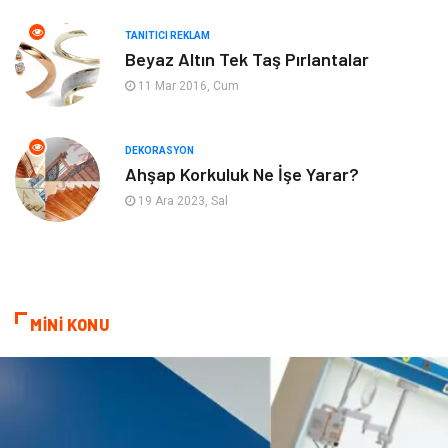
TANITICI REKLAM
Mobilya
Eğlence
Beyaz Altın Tek Taş Pırlantalar
11 Mar 2016, Cum
Nakliyat
Telekomünikasyon
Maden ve Metal
İnternet
DEKORASYON
Ahşap Korkuluk Ne İşe Yarar?
Plastik
Endüstriyel Ürünler
19 Ara 2023, Sal
Bebek Giyim
Ambalaj
Finans Ekonomi
Aksesuar
MİNİ KONU
Basın Yayın
Markalar
Pazarlama
Gençlik