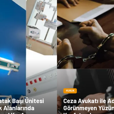
HUKUK
tak Başı Ünitesi
Ceza Avukatı ile A
ık Alanlarında
Görünmeyen Yüzü