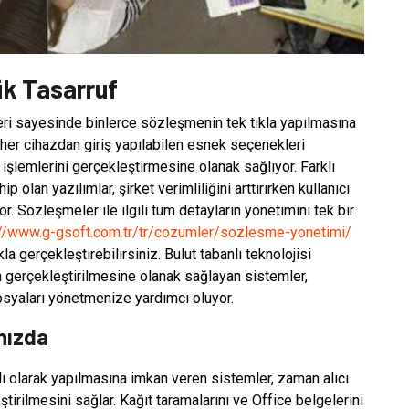
k Tasarruf
ri sayesinde binlerce sözleşmenin tek tıkla yapılmasına
her cihazdan giriş yapılabilen esnek seçenekleri
işlemlerini gerçekleştirmesine olanak sağlıyor. Farklı
p olan yazılımlar, şirket verimliliğini arttırırken kullanıcı
r. Sözleşmeler ile ilgili tüm detayların yönetimini tek bir
://www.g-gsoft.com.tr/tr/cozumler/sozlesme-yonetimi/
a gerçekleştirebilirsiniz. Bulut tabanlı teknolojisi
 gerçekleştirilmesine olanak sağlayan sistemler,
osyaları yönetmenize yardımcı oluyor.
nızda
 olarak yapılmasına imkan veren sistemler, zaman alıcı
irilmesini sağlar. Kağıt taramalarını ve Office belgelerini