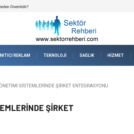
atejik Planlama ve Operasyonel Güven
NITICI REKLAM
TEKNOLOJI
SAĞLIK
HIZMET
NETİMİ SİSTEMLERİNDE ŞİRKET ENTEGRASYONU
TEMLERİNDE ŞİRKET