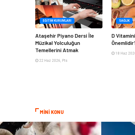
EĞITIM KURUMLARI
SAĞLIK
Ataşehir Piyano Dersi İle
D Vitamin
Müzikal Yolculuğun
Önemlidir
Temellerini Atmak
18 Haz 2026
22 Haz 2026, Pts
MİNİ KONU