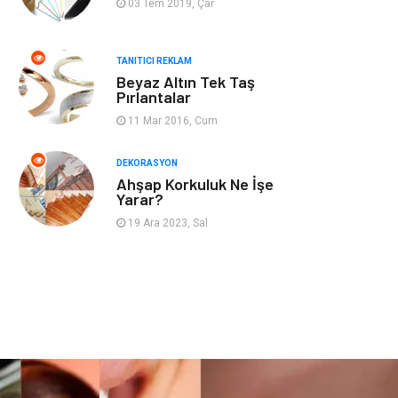
03 Tem 2019, Çar
Nakliyat
Telekomünikasyon
TANITICI REKLAM
Beyaz Altın Tek Taş
Maden ve Metal
İnternet
Pırlantalar
11 Mar 2016, Cum
Plastik
Endüstriyel
Ürünler
DEKORASYON
Ahşap Korkuluk Ne İşe
Bebek Giyim
Ambalaj
Yarar?
19 Ara 2023, Sal
Finans Ekonomi
Aksesuar
Basın Yayın
Markalar
Pazarlama
Gençlik
Kiralama
Dernekler ve
Servisleri
Birlikler