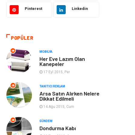
Gıda
Eğitim Kurumları
Pinterest
Linkedin
Bilgisayar ve
Eğitim & Kariyer
Yazılım
POPÜLER
Giyim
Emlak
MOBILYA
Makine
Güzellik & Bakım
Her Eve Lazım Olan
Kanepeler
Organizasyon
Turizm
17 Eyl 2015, Per
Otomotiv
Bahçe Ev
TANITICI REKLAM
Arsa Satın Alırken Nelere
Dikkat Edilmeli
Tekstil
Tatil
14 Ağu 2015, Cum
Hediyelik Eşya
Bilişim
GÜNDEM
Dondurma Kabı
Mobilya
Eğlence