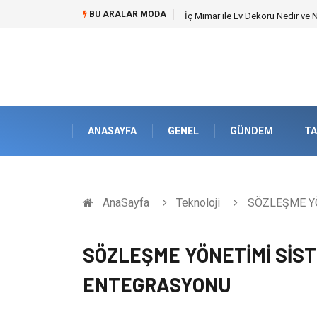
BU ARALAR MODA
Kuveyt Nakliye Süreçlerinde Str
ANASAYFA
GENEL
GÜNDEM
TA
AnaSayfa
Teknoloji
SÖZLEŞME YÖ
SÖZLEŞME YÖNETİMİ SİS
ENTEGRASYONU