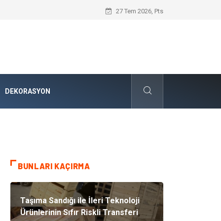
Karbon Siyahı ve Modern Endüstrideki S
27 Tem 2026, Pts
DEKORASYON
BUNLARI KAÇIRMA
Taşıma Sandığı ile İleri Teknoloji
Ürünlerinin Sıfır Riskli Transferi