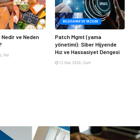
BILGISAYAR VE YAZILIM
i Nedir ve Neden
Patch Mgmt (yama
?
yönetimi): Siber Hijyende
Hız ve Hassasiyet Dengesi
, Per
12 Haz 2026, Cum