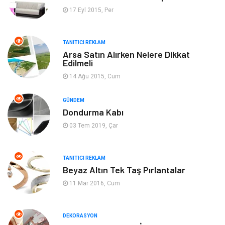
Giyim
Emlak
17 Eyl 2015, Per
Makine
Güzellik & Bakım
TANITICI REKLAM
Arsa Satın Alırken Nelere Dikkat
Organizasyon
Turizm
Edilmeli
14 Ağu 2015, Cum
Otomotiv
Bahçe Ev
GÜNDEM
Tekstil
Tatil
Dondurma Kabı
03 Tem 2019, Çar
Hediyelik Eşya
Bilişim
TANITICI REKLAM
Mobilya
Eğlence
Beyaz Altın Tek Taş Pırlantalar
11 Mar 2016, Cum
Nakliyat
Telekomünikasyon
Maden ve Metal
İnternet
DEKORASYON