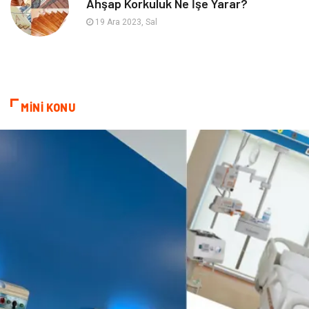
Ahşap Korkuluk Ne İşe Yarar?
Plastik
Endüstriyel Ürünler
19 Ara 2023, Sal
Bebek Giyim
Ambalaj
Finans Ekonomi
Aksesuar
MİNİ KONU
Basın Yayın
Markalar
Pazarlama
Gençlik
Kiralama Servisleri
Dernekler ve Birlikler
Kültür