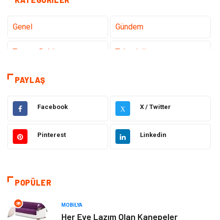
Genel
Gündem
Tanıtıcı Reklam
Teknoloji
Sağlık
Hizmet
PAYLAŞ
Dekorasyon
Elektrik Elektronik
Facebook
X / Twitter
X
Ulaşım ve Taşımacılık
Alışveriş
Pinterest
Linkedin
Yapı İnşaat
Hukuk
Gıda
Eğitim Kurumları
POPÜLER
Bilgisayar ve Yazılım
Eğitim & Kariyer
MOBILYA
Her Eve Lazım Olan Kanepeler